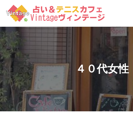
コ
ン
テ
ン
ツ
へ
ス
キ
ッ
４０代女性
プ