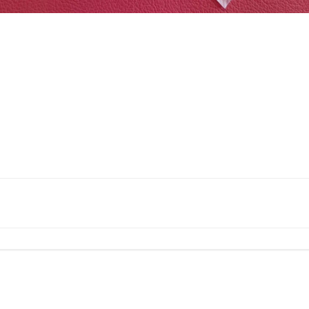
投
稿
ナ
ビ