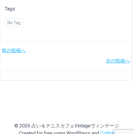
Tags
No Tag
投
前の投稿へ
投
次の投稿へ
稿
稿
ナ
ナ
ビ
ビ
ゲ
ゲ
ー
© 2026 占い＆テニスカフェVintageヴィンテージ.
ー
シ
Colibri
Created for free using WordPress and