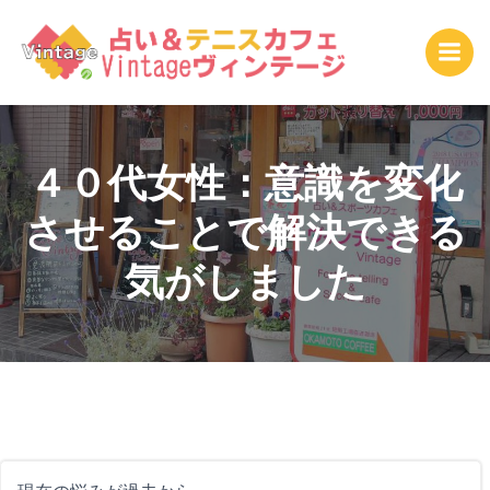
コ
ン
テ
ン
ツ
へ
ス
４０代女性：意識を変化
キ
させることで解決できる
ッ
プ
気がしました