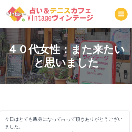
コ
ン
テ
ン
ツ
へ
ス
４０代女性：また来たい
キ
と思いました
ッ
プ
今日はとても親身になって占って頂きありがとうござい
ました。