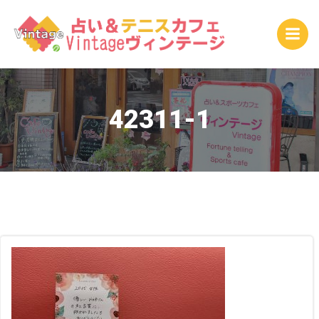
コ
ン
テ
ン
ツ
へ
ス
42311-1
キ
ッ
プ