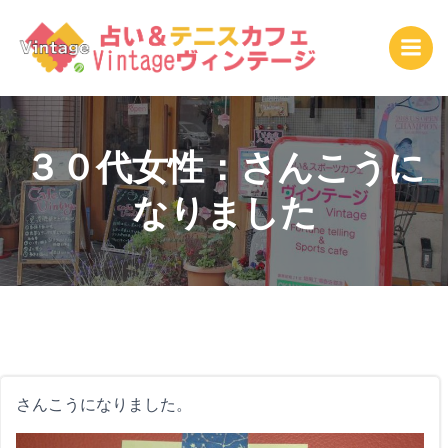
コ
ン
テ
ン
ツ
へ
ス
３０代女性：さんこうに
キ
なりました
ッ
プ
さんこうになりました。