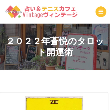
コ
ン
テ
ン
ツ
へ
ス
２０２２年蒼悦のタロッ
キ
ト開運術
ッ
プ