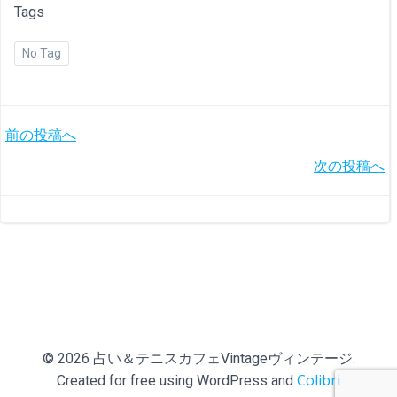
Tags
No Tag
投
前の投稿へ
投
次の投稿へ
稿
稿
ナ
ナ
ビ
ビ
ゲ
ゲ
ー
© 2026 占い＆テニスカフェVintageヴィンテージ.
ー
シ
Colibri
Created for free using WordPress and