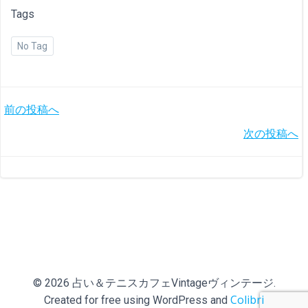
Tags
No Tag
投
前の投稿へ
投
次の投稿へ
稿
稿
ナ
ナ
ビ
ビ
ゲ
ゲ
ー
© 2026 占い＆テニスカフェVintageヴィンテージ.
ー
シ
Colibri
Created for free using WordPress and