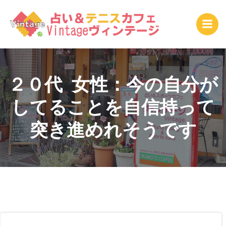
コ
ン
テ
ン
ツ
へ
ス
２０代 女性：今の自分が
キ
してることを自信持って
ッ
プ
突き進めれそうです