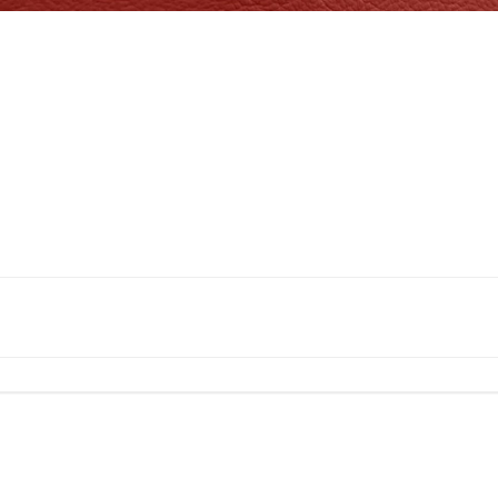
投
稿
ナ
ビ