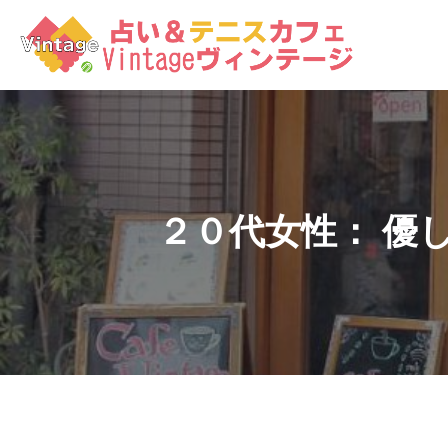
コ
ン
テ
ン
ツ
へ
ス
キ
ッ
２０代女性： 優
プ