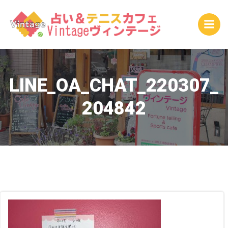
コ
ン
テ
ン
ツ
へ
ス
LINE_OA_CHAT_220307_
キ
204842
ッ
プ