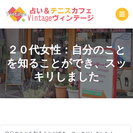
コ
ン
テ
ン
ツ
へ
ス
２０代女性：自分のこと
キ
を知ることができ、スッ
ッ
プ
キリしました