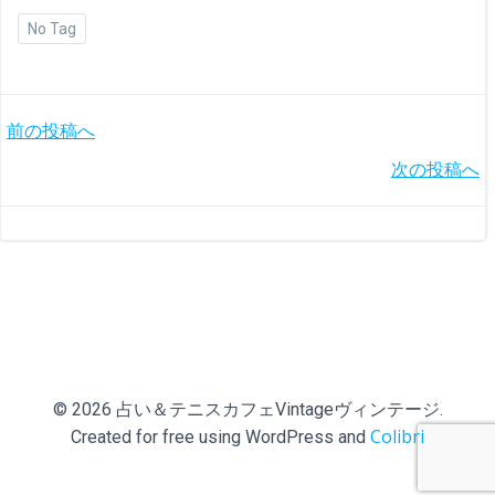
No Tag
投
前の投稿へ
投
次の投稿へ
稿
稿
ナ
ナ
ビ
ビ
ゲ
ゲ
ー
© 2026 占い＆テニスカフェVintageヴィンテージ.
ー
シ
Colibri
Created for free using WordPress and
シ
ョ