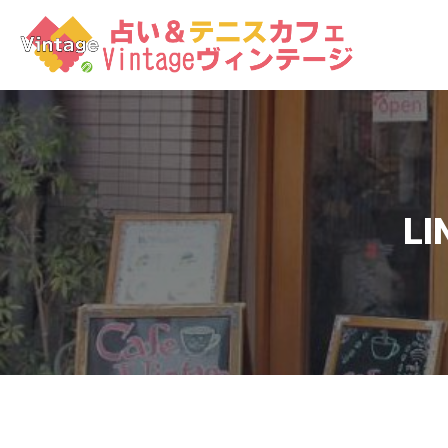
コ
ン
テ
ン
ツ
へ
ス
キ
ッ
LI
プ