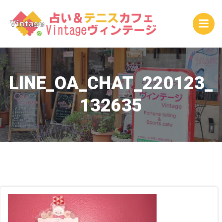
コ
ン
テ
ン
ツ
へ
ス
LINE_OA_CHAT_220123_
キ
132635
ッ
プ