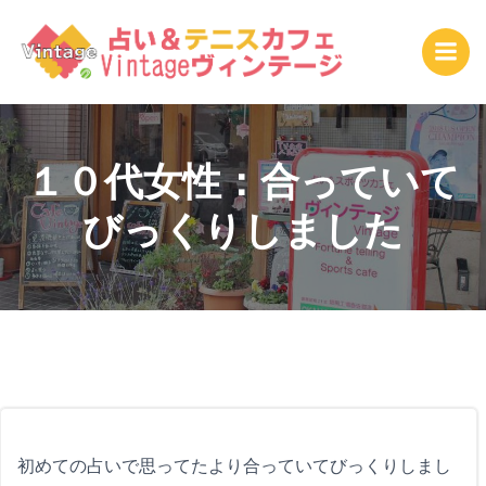
コ
ン
テ
ン
ツ
へ
ス
１０代女性：合っていて
キ
びっくりしました
ッ
プ
初めての占いで思ってたより合っていてびっくりしまし