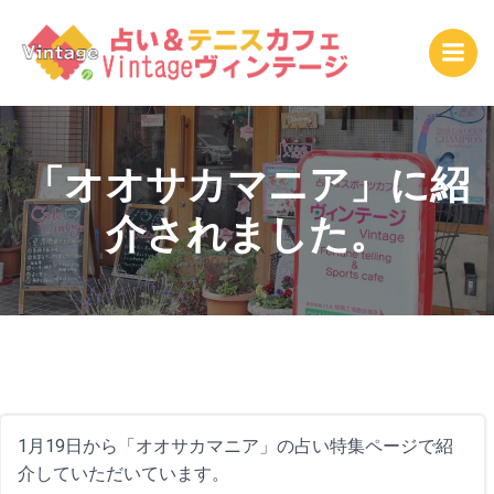
コ
ン
テ
ン
ツ
へ
ス
「オオサカマニア」に紹
キ
介されました。
ッ
プ
1月19日から「オオサカマニア」の占い特集ページで紹
介していただいています。